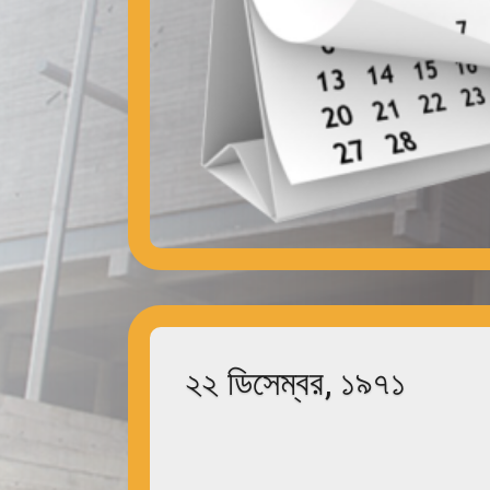
২২ ডিসেম্বর, ১৯৭১