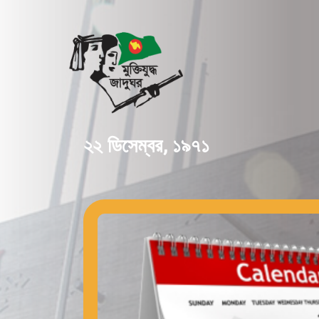
২২ ডিসেম্বর, ১৯৭১