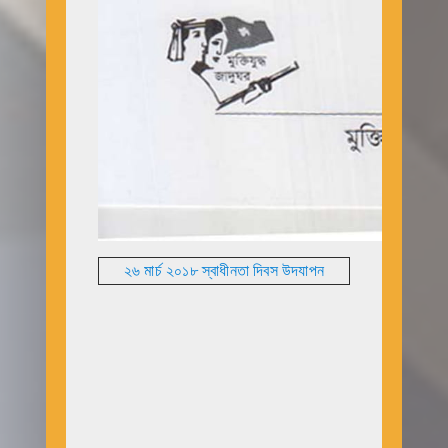
২৬ মার্চ ২০১৮ স্বাধীনতা দিবস উদযাপন