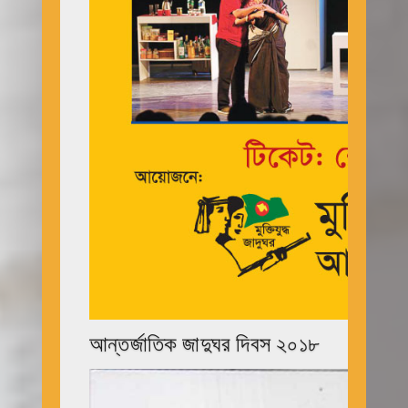
আন্তর্জাতিক জাদুঘর দিবস ২০১৮