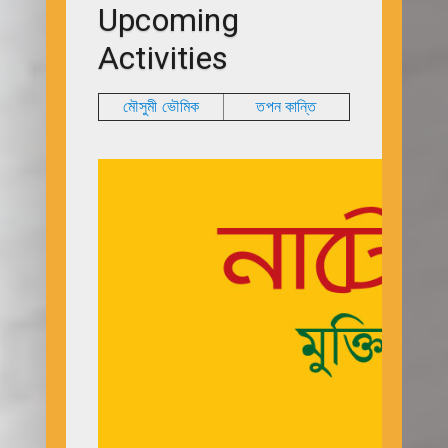
Upcoming
Activities
মৌসুমী ভৌমিক
তপন কান্তি