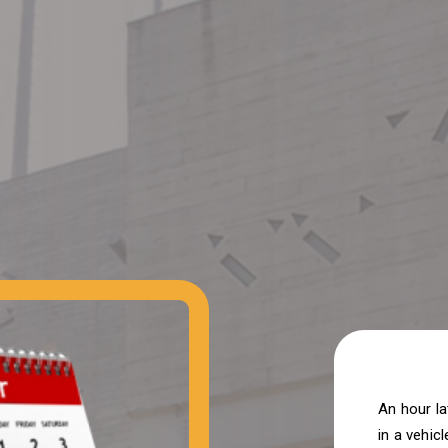
An hour la
in a vehicl