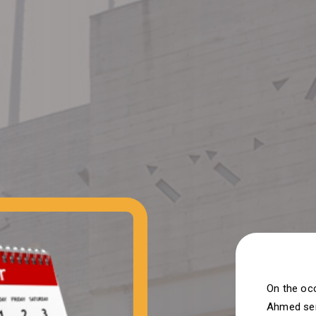
On the oc
Ahmed send