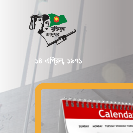
১৪ এপ্রিল, ১৯৭১