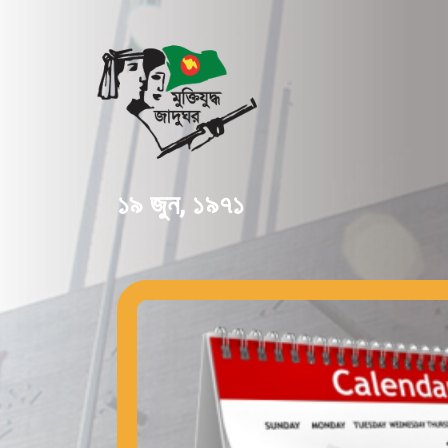
১৯ জুন, ১৯৭১