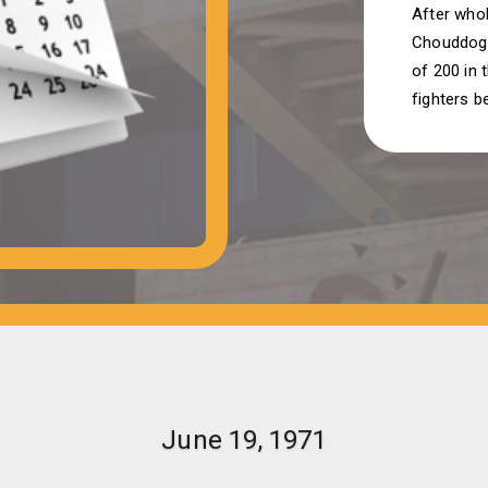
After whol
Chouddogr
of 200 in 
fighters b
June 19, 1971