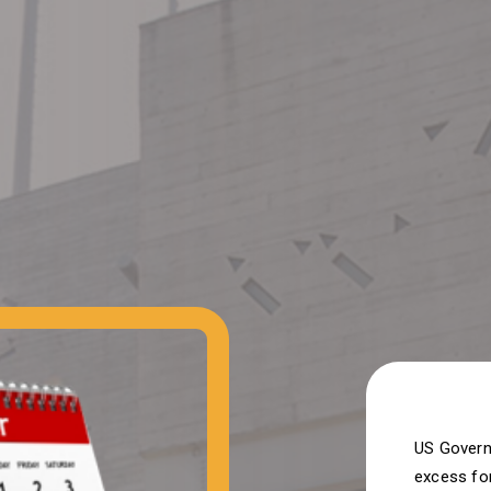
US Governm
excess for