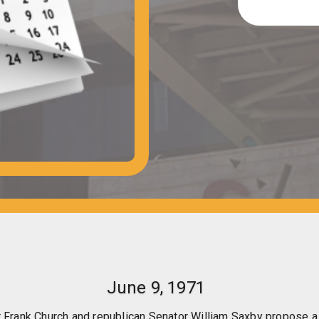
June 9, 1971
 Frank Church and republican Senator William Saxby propose a