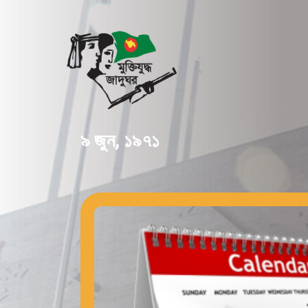
৯ জুন, ১৯৭১