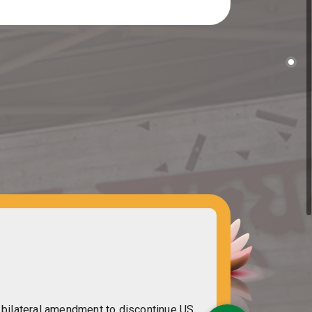
 bilateral amendment to discontinue US