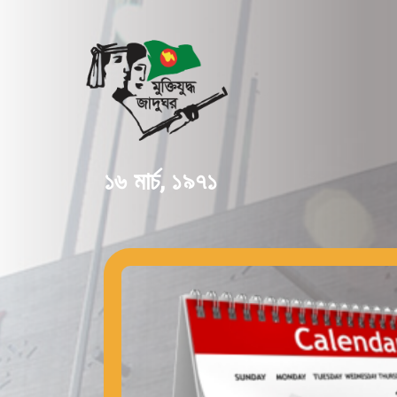
১৬ মার্চ, ১৯৭১