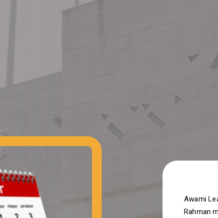
Awami Lea
Rahman m