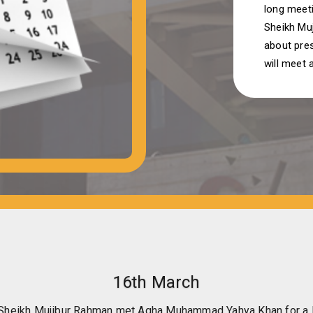
long meeti
Sheikh Muj
about pres
will meet 
16th March
heikh Mujibur Rahman met Agha Muhammad Yahya Khan for a l