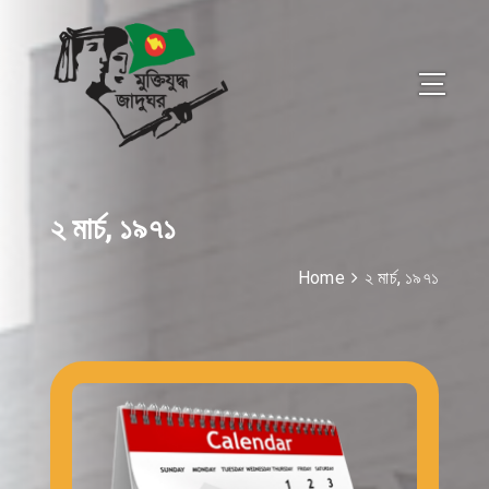
২ মার্চ, ১৯৭১
Home
২ মার্চ, ১৯৭১