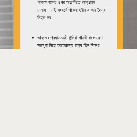
পাকসেনাদের ওপর অতর্কিতে আক্রমণ
চালায়। এই সংঘর্ষে পাকবাহিনীর ২ জন সৈন্য
নিহত হয়।
ভারতের প্রধানমন্ত্রী ইন্দিরা গান্ধী বাংলাদেশ
সমস্যা নিয়ে আলোচনার জন্য তিন দিনের
সরকারি সপরে মস্কো রওনা হন।
পাকবাহিনী ৪টি লঞ্চে করে নবাবগঞ্জের দিকে
অগ্রসর হলে ৫০ জন গেরিলার নেতৃত্বে
একটি শক্তিশালী মুক্তিযোদ্ধা দল গলিমপুরের
কাছে লঞ্চগুলোকে আক্রমণ করে। এই
আক্রমণে পাকবাহিনীর একজন ক্যাপ্টেনসহ
৩৫ জন সৈন্য নিহত এবং অনেক আহত হয়।
বাকী পাকসেনারা ছাত্রভঙ্গ হয়ে পালিয়ে যায়।
মুক্তিযোদ্ধারা পাকবাহিনীর প্রচুর অস্ত্রশস্ত্র
ও গোলাবারুদ দখল করে।